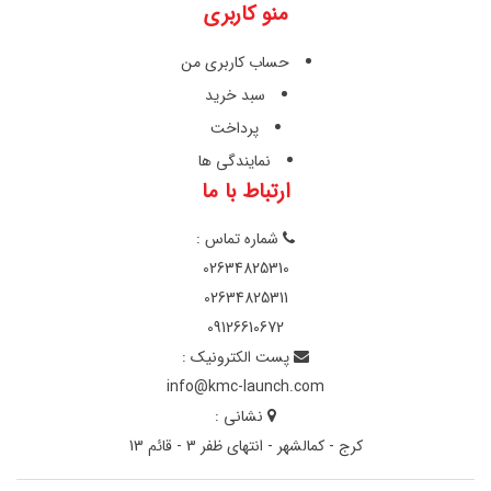
منو کاربری
حساب کاربری من
سبد خرید
پرداخت
نمایندگی ها
ارتباط با ما
شماره تماس :
02634825310
02634825311
09126610672
پست الکترونیک :
info@kmc-launch.com
نشانی :
کرج - کمالشهر - انتهای ظفر 3 - قائم 13