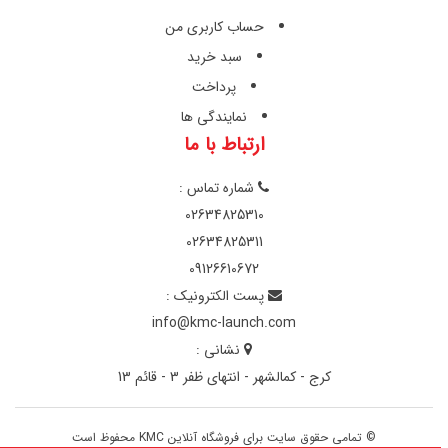
حساب کاربری من
سبد خرید
پرداخت
نمایندگی ها
ارتباط با ما
شماره تماس :
02634825310
02634825311
09126610672
پست الکترونیک :
info@kmc-launch.com
نشانی :
کرج - کمالشهر - انتهای ظفر 3 - قائم 13
© تمامی حقوق سایت برای فروشگاه آنلاین KMC محفوظ است