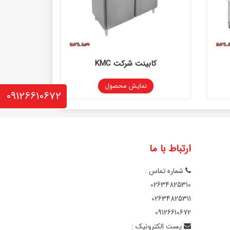
کابینت شرکت KMC
نمایش محصول
09126610672
ارتباط با ما
شماره تماس :
02634825310
02634825311
09126610672
پست الکترونیک :