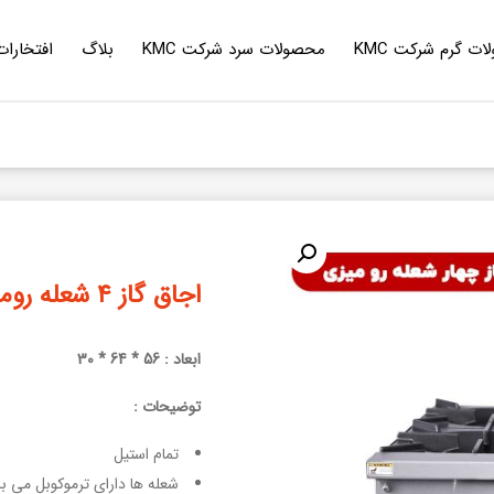
ت گرم شرکت KMC
محصولات سرد شرکت KMC
بلاگ
افتخارات
اجاق گاز ۴ شعله روميزی شرکت KMC
ابعاد : 56 * 64 * 30
توضيحات :
تمام استيل
شعله ها دارای ترموکوبل می ب