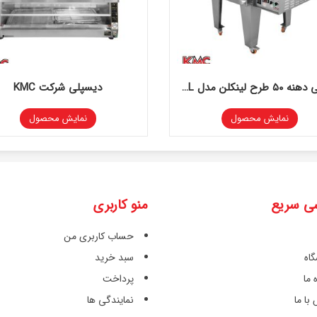
فر ريلی دهنه ۵٠ طرح لينکلن مدل ١٠۴۴FL شرکت KMC
دیسپلی شرکت KMC
نمایش محصول
نمایش محصول
ی سریع
منو کاربری
حساب کاربری من
اه
سبد خرید
 ما
پرداخت
با ما
نمایندگی ها