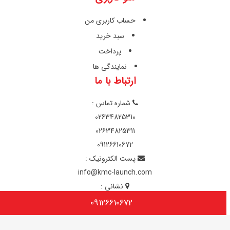
حساب کاربری من
سبد خرید
پرداخت
نمایندگی ها
ارتباط با ما
شماره تماس :
02634825310
02634825311
09126610672
پست الکترونیک :
info@kmc-launch.com
نشانی :
کرج - کمالشهر - انتهای ظفر 3 - قائم 13
09126610672